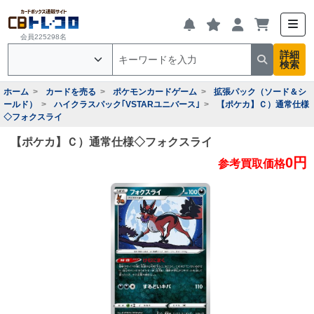
会員225298名
詳細
検索
ホーム
カードを売る
ポケモンカードゲーム
拡張パック（ソード＆シ
ールド）
ハイクラスパック｢VSTARユニバース｣
【ポケカ】Ｃ）通常仕様
◇フォクスライ
【ポケカ】Ｃ）通常仕様◇フォクスライ
0円
参考買取価格