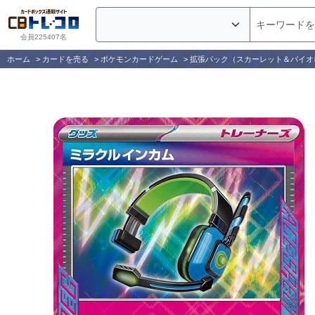
会員225407名
ホーム
>
カードを売る
>
ポケモンカードゲーム
>
拡張パック（スカーレット＆バイオ