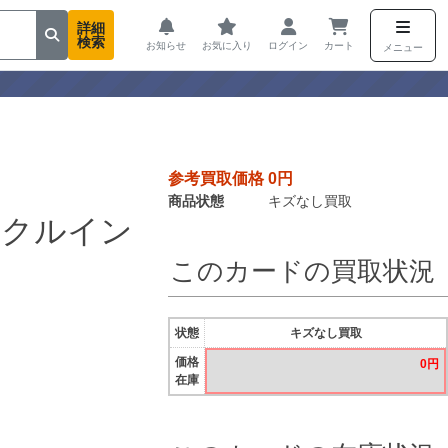
詳細
検索
お知らせ
お気に入り
ログイン
カート
メニュー
参考買取価格 0円
商品状態
キズなし買取
ラクルイン
このカードの買取状況
状態
キズなし買取
価格
0円
在庫