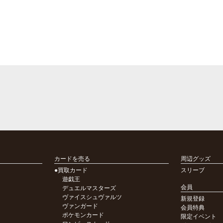
カードを売る
周辺グッズ
●買取カード
スリーブ
遊戯王
会員
デュエルマスターズ
ヴァイスシュヴァルツ
新規登録
ヴァンガード
会員特典
ポケモンカード
限定イベント