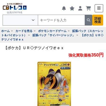
会員225078名
詳細
検索
ホーム
カードを売る
ポケモンカードゲーム
拡張パック（スカーレッ
ト＆バイオレット）
拡張パック「サイバージャッジ」
【ポケカ】ＵＲ◇
テツノイワオｅｘ
【ポケカ】ＵＲ◇テツノイワオｅｘ
350円
強化買取価格