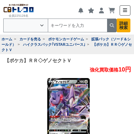
会員225128名
詳細
検索
ホーム
カードを売る
ポケモンカードゲーム
拡張パック（ソード＆シ
ールド）
ハイクラスパック｢VSTARユニバース｣
【ポケカ】ＲＲ◇ゲノセ
クトＶ
【ポケカ】ＲＲ◇ゲノセクトＶ
10円
強化買取価格