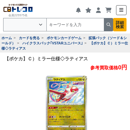
会員225575名
詳細
検索
ホーム
カードを売る
ポケモンカードゲーム
拡張パック（ソード＆シ
ールド）
ハイクラスパック｢VSTARユニバース｣
【ポケカ】Ｃ）ミラー仕
様◇ラティアス
【ポケカ】Ｃ）ミラー仕様◇ラティアス
0円
参考買取価格