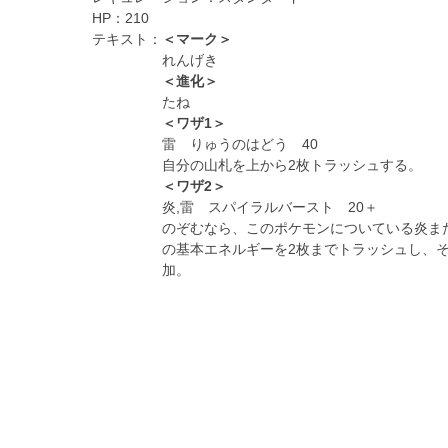
HP：
210
テキスト：
＜マーク＞
れんげき
＜進化＞
たね
＜ワザ1＞
雷 りゅうのはどう 40
自分の山札を上から2枚トラッシュする。
＜ワザ2＞
炎,雷 スパイラルバースト 20＋
のぞむなら、このポケモンについている炎ま
の基本エネルギーを2枚までトラッシュし、そ
加。