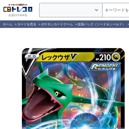
会員225364名
ホーム
>
カードを売る
>
ポケモンカードゲーム
>
拡張パック（ソード＆シールド）