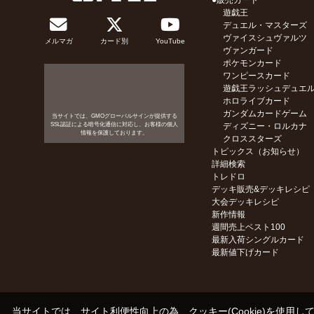
●販売カード
遊戯王
デュエル・マスターズ
ヴァイスシュヴァルツ
メルマガ
カード別
YouTube
ヴァンガード
ポケモンカード
ワンピースカード
遊戯王ラッシュデュエ
ホロライブカード
ガンダムカードゲーム
当サイトでは、GMOグローバルサインが提供する
SSL認証による暗号化通信に対応し、お客様の個人
ディズニー・ロルカナ
情報を保護しております。
クロススターズ
トピックス（お知らせ）
詳細検索
トレドロ
デッキ販売&デッキレシピ
大会デッキレシピ
新作情報
週間売上ベスト100
最新入荷シングルカード
最新値下げカード
当サイトでは、サイト利便性向上の為、クッキー(Cookie)を使用し