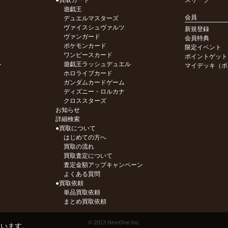
●買取カード
スリーブ
遊戯王
会員
デュエルマスターズ
ヴァイスシュヴァルツ
新規登録
ヴァンガード
会員特典
ポケモンカード
限定イベント
ワンピースカード
ポイントゲット
ル
遊戯王ラッシュデュエル
マイデッキ（ポ
ホロライブカード
ガンダムカードゲーム
ディズニー・ロルカナ
クロススターズ
お知らせ
詳細検索
●買取について
はじめての方へ
買取の流れ
買取査定について
査定金額アップキャンペーン
よくある質問
●買取依頼
単品買取依頼
まとめ買取依頼
© 2013 NextOne Inc.
ています。