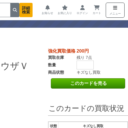
詳細
検索
お知らせ
お気に入り
ログイン
カート
メニュー
強化買取価格 200円
買取在庫
残り 7点
クウザＶ
数量
商品状態
キズなし買取
このカードを売る
このカードの買取状況
状態
キズなし買取