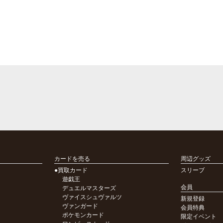
カードを売る
周辺グッズ
●買取カード
スリーブ
遊戯王
会員
デュエルマスターズ
ヴァイスシュヴァルツ
新規登録
ヴァンガード
会員特典
ポケモンカード
限定イベント