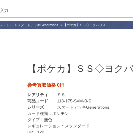
レット）
>
スタートデッキGenerations
>
【ポケカ】ＳＳ◇ヨクバリス
【ポケカ】ＳＳ◇ヨク
参考買取価格 0円
レアリティ
ＳＳ
商品コード
118-175-SVM-B-S
シリーズ
スタートデッキGenerations
カード種類：
ポケモン
タイプ：
無色
レギュレーション：
スタンダード
HP：
120