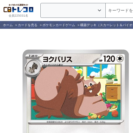
会員225031名
ホーム
>
カードを売る
>
ポケモンカードゲーム
>
構築デッキ（スカーレット＆バイオ