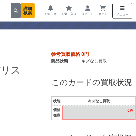
詳細
検索
お知らせ
お気に入り
ログイン
カート
メニュー
参考買取価格 0円
商品状態
キズなし買取
バリス
このカードの買取状況
状態
キズなし買取
価格
0円
在庫