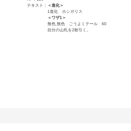
テキスト：
＜進化＞
1進化 ホシガリス
＜ワザ1＞
無色,無色 ごうよくテール 60
自分の山札を2枚引く。