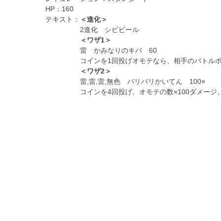
HP：
160
テキスト：
＜進化＞
2進化 シビビール
＜ワザ1＞
雷 かみなりのキバ 60
コインを1回投げオモテなら、相手のバトル
＜ワザ2＞
雷,雷,雷,無色 バリバリかいてん 100×
コインを4回投げ、オモテの数×100ダメージ