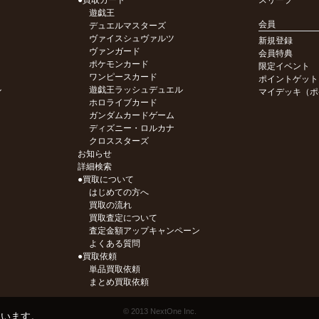
●買取カード
スリーブ
遊戯王
会員
デュエルマスターズ
ヴァイスシュヴァルツ
新規登録
ヴァンガード
会員特典
ポケモンカード
限定イベント
ワンピースカード
ポイントゲット
ル
遊戯王ラッシュデュエル
マイデッキ（ポ
ホロライブカード
ガンダムカードゲーム
ディズニー・ロルカナ
クロススターズ
お知らせ
詳細検索
●買取について
はじめての方へ
買取の流れ
買取査定について
査定金額アップキャンペーン
よくある質問
●買取依頼
単品買取依頼
まとめ買取依頼
© 2013 NextOne Inc.
ています。