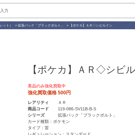
レット）
>
拡張パック「ブラックボルト」
>
【ポケカ】ＡＲ◇シビルドン
【ポケカ】ＡＲ◇シビ
美品のみ強化買取中
強化買取価格 500円
レアリティ
ＡＲ
商品コード
119-086-SV11B-B-S
シリーズ
拡張パック「ブラックボルト」
カード種類：
ポケモン
タイプ：
雷
レギュレーション：
スタンダード