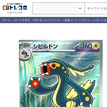
会員225136名
ホーム
>
カードを売る
>
ポケモンカードゲーム
>
拡張パック（スカーレット＆バイオ