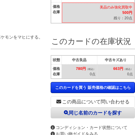
価格
美品のみ強化買取中
在庫
500円
残り：20点
ポケモンをマヒにする。
このカードの在庫状況
。
状態
中古良品
中古キズあり
価格
780円
663円
（税込）
（税込）
在庫
0点
0点
このカードを買う 販売価格の確認はこちら
この商品について問い合わせる
同じ名前のカードを探す
コンディション・カード状態について
お買い物ガイドをみる