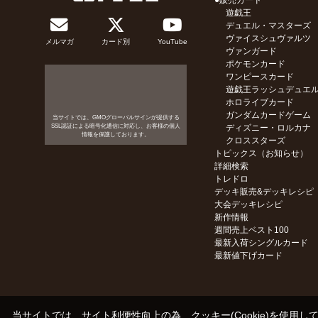
●販売カード
遊戯王
デュエル・マスターズ
ヴァイスシュヴァルツ
メルマガ
カード別
YouTube
ヴァンガード
ポケモンカード
ワンピースカード
遊戯王ラッシュデュエ
ホロライブカード
ガンダムカードゲーム
当サイトでは、GMOグローバルサインが提供する
SSL認証による暗号化通信に対応し、お客様の個人
ディズニー・ロルカナ
情報を保護しております。
クロススターズ
トピックス（お知らせ）
詳細検索
トレドロ
デッキ販売&デッキレシピ
大会デッキレシピ
新作情報
週間売上ベスト100
最新入荷シングルカード
最新値下げカード
当サイトでは、サイト利便性向上の為、クッキー(Cookie)を使用し