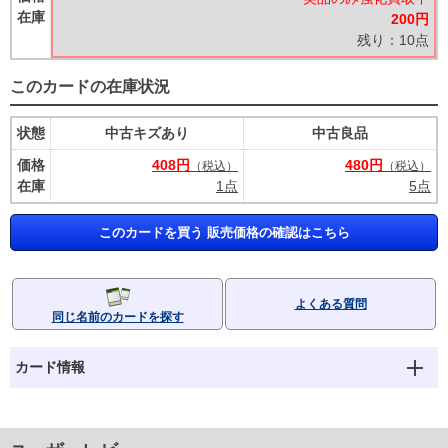
在庫
200円
残り：10点
このカードの在庫状況
状態
中古キズあり
中古良品
価格
408円
480円
（税込）
（税込）
在庫
1点
5点
このカードを買う 販売価格の確認はこちら
よくある質問
同じ名前のカードを探す
カード情報