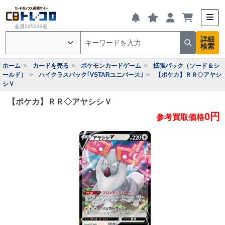
会員225033名
詳細
検索
ホーム
カードを売る
ポケモンカードゲーム
拡張パック（ソード＆シ
ールド）
ハイクラスパック｢VSTARユニバース｣
【ポケカ】ＲＲ◇アヤシ
シＶ
【ポケカ】ＲＲ◇アヤシシＶ
0円
参考買取価格