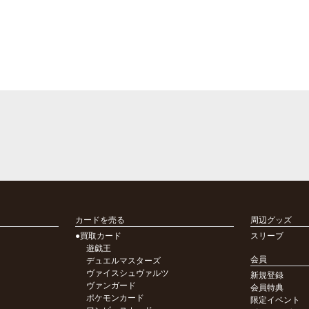
カードを売る
周辺グッズ
●買取カード
スリーブ
遊戯王
会員
デュエルマスターズ
ヴァイスシュヴァルツ
新規登録
ヴァンガード
会員特典
ポケモンカード
限定イベント