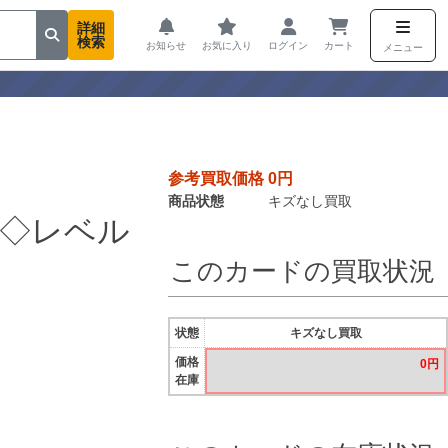
詳細
検索
お知らせ
お気に入り
ログイン
カート
メニュー
参考買取価格 0円
商品状態
キズなし買取
◇レベル
このカードの買取状況
状態
キズなし買取
価格
0円
在庫