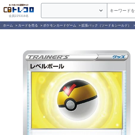
会員225318名
ホーム
>
カードを売る
>
ポケモンカードゲーム
>
拡張パック（ソード＆シールド）