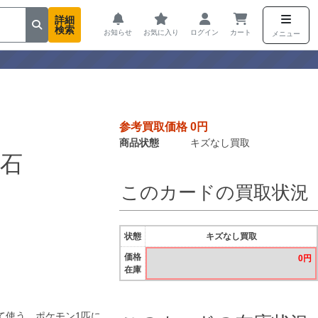
詳細
検索
お知らせ
お気に入り
ログイン
カート
メニュー
参考買取価格 0円
商品状態
キズなし買取
石
このカードの買取状況
状態
キズなし買取
価格
0円
在庫
て使う。ポケモン1匹に