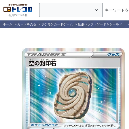
会員225144名
ホーム
>
カードを売る
>
ポケモンカードゲーム
>
拡張パック（ソード＆シールド）