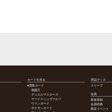
カードを売る
周辺グッズ
●買取カード
スリーブ
遊戯王
会員
デュエルマスターズ
ヴァイスシュヴァルツ
新規登録
ヴァンガード
会員特典
ポケモンカード
限定イベント