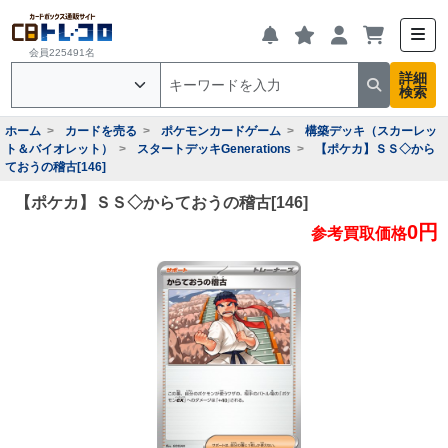
会員225491名
詳細
検索
ホーム
カードを売る
ポケモンカードゲーム
構築デッキ（スカーレッ
ト＆バイオレット）
スタートデッキGenerations
【ポケカ】ＳＳ◇から
ておうの稽古[146]
【ポケカ】ＳＳ◇からておうの稽古[146]
0円
参考買取価格