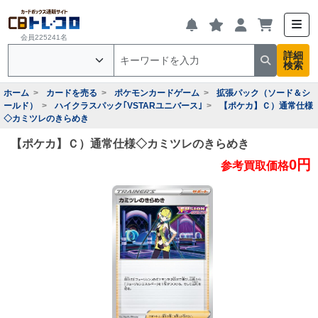
会員225241名
詳細
検索
ホーム
カードを売る
ポケモンカードゲーム
拡張パック（ソード＆シ
ールド）
ハイクラスパック｢VSTARユニバース｣
【ポケカ】Ｃ）通常仕様
◇カミツレのきらめき
【ポケカ】Ｃ）通常仕様◇カミツレのきらめき
0円
参考買取価格