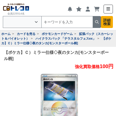
会員225514名
詳細
検索
ホーム
カードを売る
ポケモンカードゲーム
拡張パック（スカーレッ
ト＆バイオレット）
ハイクラスパック 「テラスタルフェスex」
【ポケ
カ】Ｃ）ミラー仕様◇夜のタンカ[モンスターボール柄]
【ポケカ】Ｃ）ミラー仕様◇夜のタンカ[モンスターボー
ル柄]
100円
強化買取価格