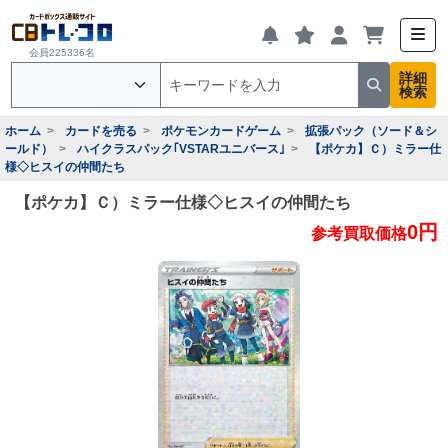
会員225336名
詳細
検索
ホーム
カードを売る
ポケモンカードゲーム
拡張パック（ソード＆シ
ールド）
ハイクラスパック｢VSTARユニバース｣
【ポケカ】Ｃ）ミラー仕
様◇ヒスイの仲間たち
【ポケカ】Ｃ）ミラー仕様◇ヒスイの仲間たち
0円
参考買取価格