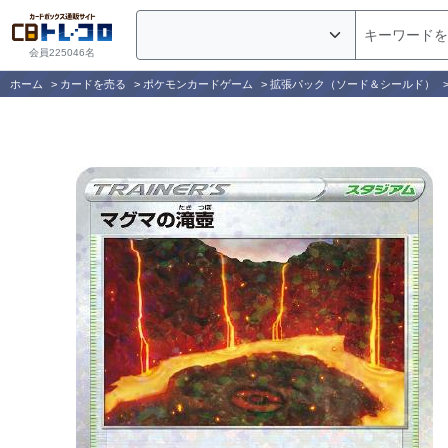
会員225046名
ホーム
>
カードを売る
>
ポケモンカードゲーム
>
拡張パック（ソード＆シールド）