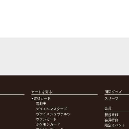
カードを売る
周辺グッズ
●買取カード
スリーブ
遊戯王
会員
デュエルマスターズ
ヴァイスシュヴァルツ
新規登録
ヴァンガード
会員特典
ポケモンカード
限定イベント