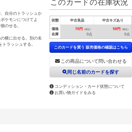
このカードの在庫状況
回、自分のトラッシュか
炎ポケモンにつけてよ
状態
中古良品
中古キズあり
2個のせる。
価格
70円
59円
（税込）
（税込）
在庫
0点
0点
場の横に出せる。別の名
をトラッシュする。
このカードを買う 販売価格の確認はこちら
この商品について問い合わせる
同じ名前のカードを探す
コンディション・カード状態について
お買い物ガイドをみる