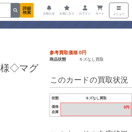
詳細
検索
お知らせ
お気に入り
ログイン
カート
メニュー
参考買取価格 0円
商品状態
キズなし買取
仕様◇マグ
このカードの買取状況
状態
キズなし買取
価格
0円
在庫