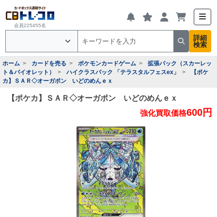
会員225455名
詳細
検索
ホーム
カードを売る
ポケモンカードゲーム
拡張パック（スカーレッ
ト＆バイオレット）
ハイクラスパック 「テラスタルフェスex」
【ポケ
カ】ＳＡＲ◇オーガポン いどのめんｅｘ
【ポケカ】ＳＡＲ◇オーガポン いどのめんｅｘ
600円
強化買取価格