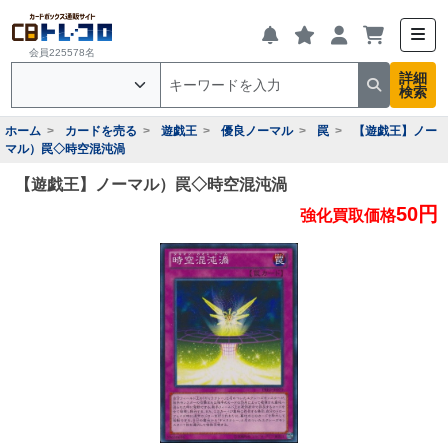
会員225578名
詳細
検索
ホーム
カードを売る
遊戯王
優良ノーマル
罠
【遊戯王】ノー
マル）罠◇時空混沌渦
【遊戯王】ノーマル）罠◇時空混沌渦
50円
強化買取価格