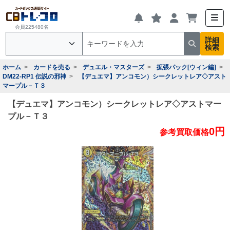
会員225480名
詳細
検索
ホーム
カードを売る
デュエル・マスターズ
拡張パック[ウィン編]
DM22-RP1 伝説の邪神
【デュエマ】アンコモン）シークレットレア◇アスト
マープル－Ｔ３
【デュエマ】アンコモン）シークレットレア◇アストマー
プル－Ｔ３
0円
参考買取価格