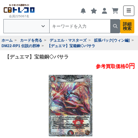
会員225067名
詳細
検索
ホーム
カードを売る
デュエル・マスターズ
拡張パック[ウィン編]
DM22-RP1 伝説の邪神
【デュエマ】宝箱銅◇バサラ
【デュエマ】宝箱銅◇バサラ
0円
参考買取価格