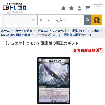
会員225144名
詳細
検索
ホーム
カードを売る
デュエル・マスターズ
拡張パック[ウィン編]
DM22-RP2 轟炎の竜皇
【デュエマ】コモン）通常版◇覇王のギフト
【デュエマ】コモン）通常版◇覇王のギフト
0円
参考買取価格