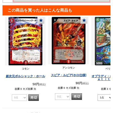
この商品を買った人はこんな商品も
★
★
アンコモン
コモン
ベリー
スピア・ルピア[ホロ仕様]
超次元ボルシャック・ホール
オブラディ・ホ
ｅ
90円
(税込)
50円
(税込)
在庫 0
キズ在庫
無
在庫 0
キズ在庫
無
在庫 3
キ