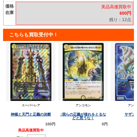
価格
美品高価買取中
在庫
600円
残り：12点
こちらも買取受付中！
スーパーレア
アンコモン
アンコ
神楯と天門と正義の決断
♪我らの正義が後れをとるな
サザン
どと思うな！
100円
0円
美品高価買取中