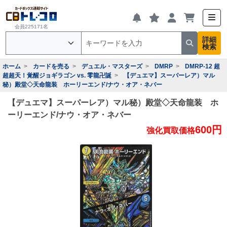
会員225171名
詳細
検索
ホーム
カードを売る
デュエル・マスターズ
DMRP
DMRP-12 超
超超天！覚醒ジョギラゴン vs. 零龍卍誕
【デュエマ】スーパーレア）マル
秘）殿堂◇天命龍装 ホーリーエンド/ナウ・オア・ネバー
【デュエマ】スーパーレア）マル秘）殿堂◇天命龍装 ホ
ーリーエンド/ナウ・オア・ネバー
600円
強化買取価格