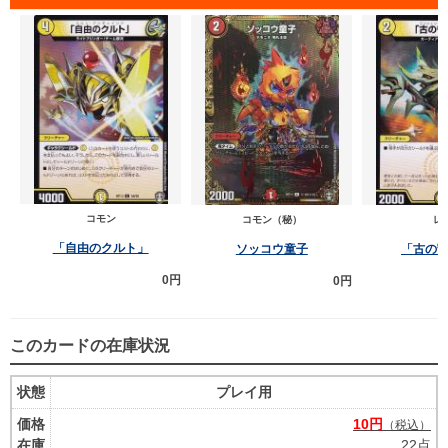
コモン
コモン（秘）
レ
「自由のクルト」
ソッコウ童子
「古の
0円
0円
このカードの在庫状況
状態
プレイ用
価格
10円
（税込）
在庫
22点