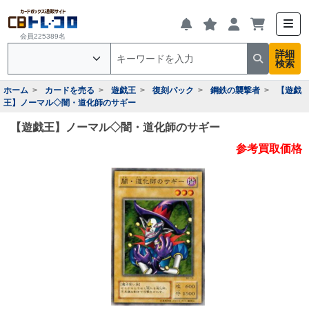
会員225389名
詳細
検索
ホーム
カードを売る
遊戯王
復刻パック
鋼鉄の襲撃者
【遊戯
王】ノーマル◇闇・道化師のサギー
【遊戯王】ノーマル◇闇・道化師のサギー
参考買取価格