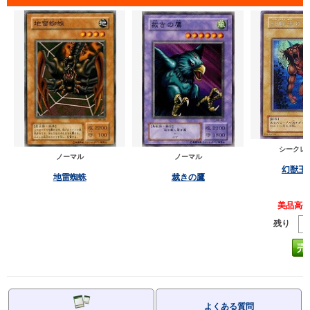
シークレ
ノーマル
ノーマル
幻獣王
地雷蜘蛛
裁きの鷹
美品高
残り
よくある質問