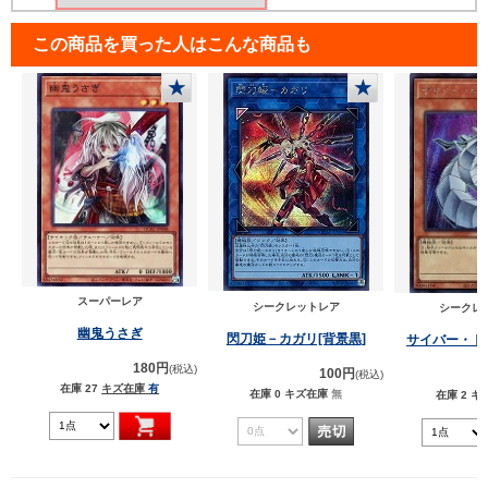
この商品を買った人はこんな商品も
★
★
スーパーレア
シークレットレア
シークレ
幽鬼うさぎ
閃刀姫－カガリ[背景黒]
サイバー・ド
180円
(税込)
100円
(税込)
在庫 27
キズ在庫
有
在庫 0
キズ在庫
無
在庫 2
キ