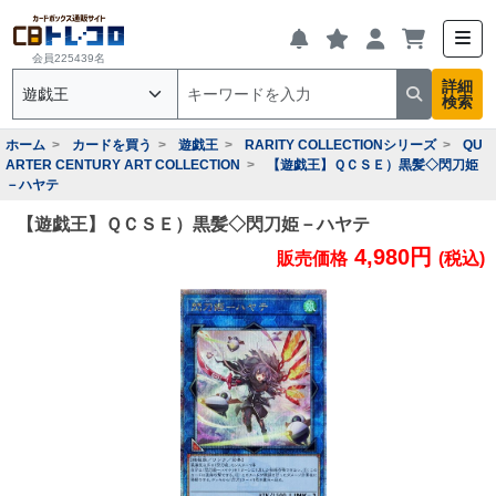
会員225439名
詳細
検索
ホーム
カードを買う
遊戯王
RARITY COLLECTIONシリーズ
QU
ARTER CENTURY ART COLLECTION
【遊戯王】ＱＣＳＥ）黒髪◇閃刀姫
－ハヤテ
【遊戯王】ＱＣＳＥ）黒髪◇閃刀姫－ハヤテ
4,980円
販売価格
(税込)