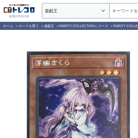
会員225313名
ホーム
>
カードを買う
>
遊戯王
>
RARITY COLLECTIONシリーズ
>
RARITY COLLEC