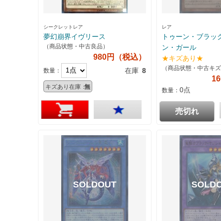
シークレットレア
レア
夢幻崩界イヴリース
トゥーン・ブラッ
（商品状態・中古良品）
ン・ガール
980円（税込）
★キズあり★
（商品状態・中古キズ
在庫
8
数量：
1
キズあり在庫：
無
0点
数量：
売切れ