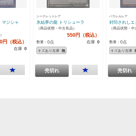
シークレットレア
パラレルレア
・マジシャ
氷結界の龍 トリシューラ
封印されしエ
（商品状態・中古良品）
（商品状態・中
550円（税込）
）
20円（税込）
0点
在庫
0
0点
数量：
数量：
在庫
0
キズあり在庫：
無
キズあり在庫：
売切れ
売切れ