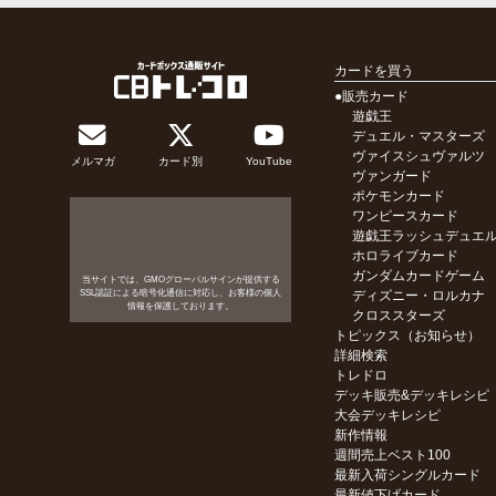
カードを買う
●販売カード
遊戯王
デュエル・マスターズ
ヴァイスシュヴァルツ
メルマガ
カード別
YouTube
ヴァンガード
ポケモンカード
ワンピースカード
遊戯王ラッシュデュエ
ホロライブカード
ガンダムカードゲーム
当サイトでは、GMOグローバルサインが提供する
SSL認証による暗号化通信に対応し、お客様の個人
ディズニー・ロルカナ
情報を保護しております。
クロススターズ
トピックス（お知らせ）
詳細検索
トレドロ
デッキ販売&デッキレシピ
大会デッキレシピ
新作情報
週間売上ベスト100
最新入荷シングルカード
最新値下げカード