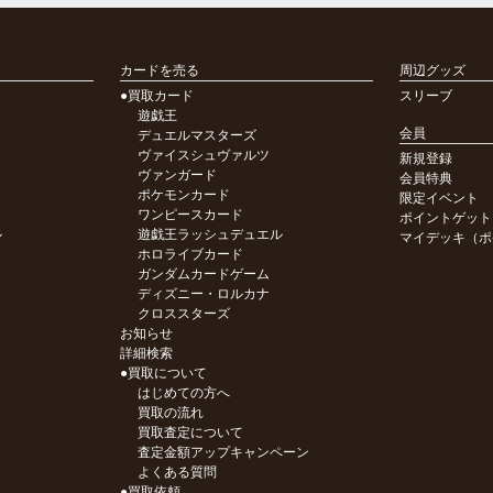
カードを売る
周辺グッズ
●買取カード
スリーブ
遊戯王
会員
デュエルマスターズ
ヴァイスシュヴァルツ
新規登録
ヴァンガード
会員特典
ポケモンカード
限定イベント
ワンピースカード
ポイントゲット
ル
遊戯王ラッシュデュエル
マイデッキ（ポ
ホロライブカード
ガンダムカードゲーム
ディズニー・ロルカナ
クロススターズ
お知らせ
詳細検索
●買取について
はじめての方へ
買取の流れ
買取査定について
査定金額アップキャンペーン
よくある質問
●買取依頼