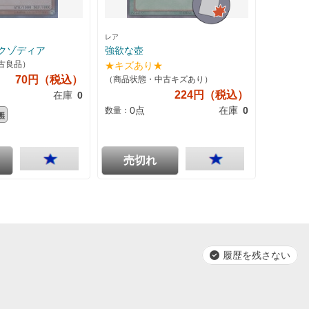
レア
クゾディア
強欲な壺
古良品）
★キズあり★
70円（税込）
（商品状態・中古キズあり）
224円（税込）
在庫
0
0点
在庫
0
数量：
無
売切れ
履歴を残さない