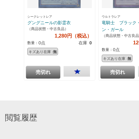
シークレットレア
ウルトラレア
グングニールの影霊衣
竜騎士 ブラック
（商品状態・中古良品）
ン・ガール
1,280円（税込）
（商品状態・中古良品
1
0点
在庫
0
数量：
0点
数量：
キズあり在庫：
無
キズあり在庫：
無
売切れ
売切れ
閲覧履歴