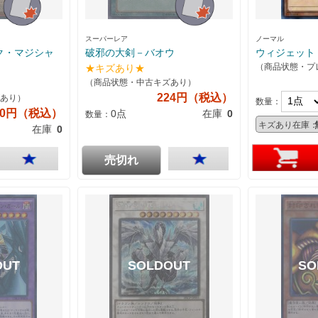
スーパーレア
ノーマル
ク・マジシャ
破邪の大剣－バオウ
ウィジェット
（商品状態・プ
★キズあり★
（商品状態・中古キズあり）
224円（税込）
あり）
数量：
60円（税込）
0点
在庫
0
数量：
キズあり在庫：
在庫
0
売切れ