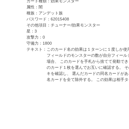
カード種類：
効果モンスター
属性：
闇
種族：
アンデット族
パスワード：
62015408
その他項目：
チューナー/効果モンスター
星：
3
攻撃力：
0
守備力：
1800
テキスト：
このカード名の効果は１ターンに１度しか使用で
フィールドのモンスターの数が自分フィール
場合、 このカードを手札から捨てて発動でき
のカード１枚を選んでお互いに確認する。 
キを確認し、 選んだカードの同名カードが
名カードを全て除外する。 この効果は相手