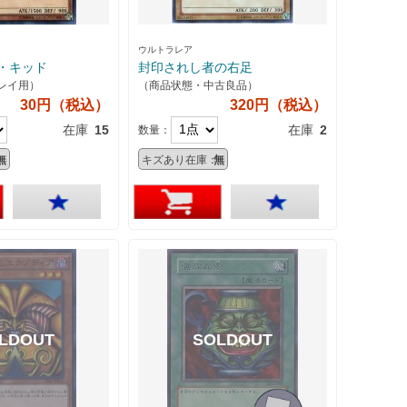
ウルトラレア
・キッド
封印されし者の右足
レイ用）
（商品状態・中古良品）
30円（税込）
320円（税込）
在庫
15
在庫
2
数量：
無
キズあり在庫：
無