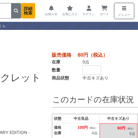
詳細
検索
お知らせ
お気に入り
ログイン
カート
メニュー
くら
販売価格 80円（税込）
在庫
0点
数量
ークレット
商品状態
中古キズあり
このカードの在庫状況
状態
中古良品
中古キズあり
価格
100円
80円
（税込）
（税込）
ARY EDITION -
在庫
4点
0点