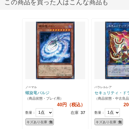
この商品を買った人はこんな商品も
ノーマル
パラレルレア
螺旋竜バルジ
セキュリティ・ド
（商品状態・プレイ用）
（商品状態・中古良品
40円（税込）
2
在庫
37
数量：
数量：
キズあり在庫：
無
キズあり在庫：
無