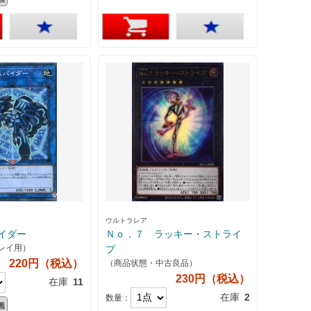
ウルトラレア
イダー
Ｎｏ．７ ラッキー・ストライ
レイ用）
プ
220円（税込）
（商品状態・中古良品）
230円（税込）
在庫
11
在庫
2
数量：
無