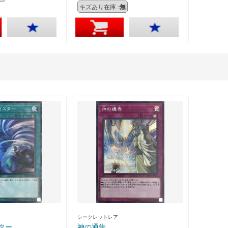
キズあり在庫：
無
シークレットレア
ター
神の通告