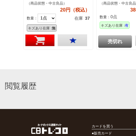
（商品状態・中古良品）
（商品状態・中古良品
20円（税込）
3
0点
数量：
在庫
37
数量：
キズあり在庫：
有
キズあり在庫：
無
売切れ
閲覧履歴
カードを買う
●販売カード