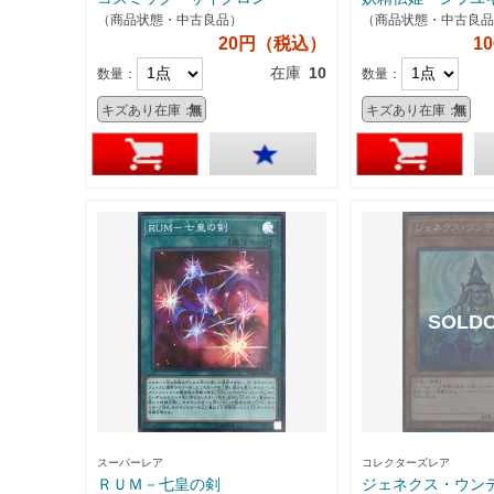
（商品状態・中古良品）
（商品状態・中古良品
20円（税込）
1
在庫
10
数量：
数量：
キズあり在庫：
無
キズあり在庫：
無
スーパーレア
コレクターズレア
ＲＵＭ－七皇の剣
ジェネクス・ウン