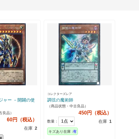
コレクターズレア
－開闢の使
調弦の魔術師
（商品状態・中古良品）
450円（税込）
古良品）
60円（税込）
在庫
1
数量：
在庫
2
キズあり在庫：
有
無