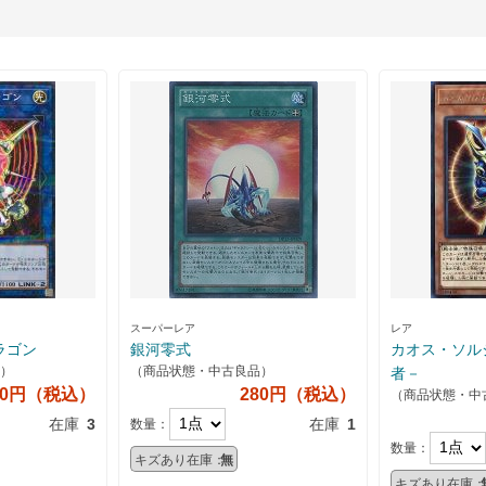
スーパーレア
レア
ラゴン
銀河零式
カオス・ソルジャー 
）
（商品状態・中古良品）
者－
00円（税込）
280円（税込）
（商品状態・中
在庫
3
在庫
1
数量：
数量：
キズあり在庫：
無
キズあり在庫：