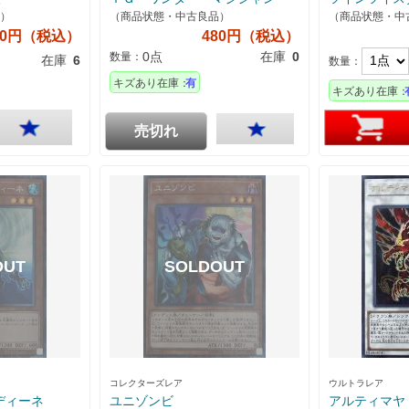
）
（商品状態・中古良品）
（商品状態・中
00円（税込）
480円（税込）
0点
在庫
0
数量：
在庫
6
数量：
キズあり在庫：
有
キズあり在庫：
売切れ
コレクターズレア
ウルトラレア
ディーネ
ユニゾンビ
アルティマヤ