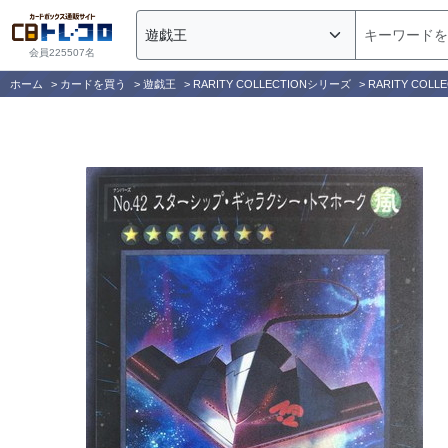
会員225507名
ホーム
>
カードを買う
>
遊戯王
>
RARITY COLLECTIONシリーズ
>
RARITY COLLEC