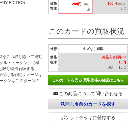
ARY EDITION -
価格
160円
200円
（税込）
（税込）
在庫
0点
1点
このカードの買取状況
状態
キズなし買取
材を２つ取り除いて発動
価格
美品高価買取中
ーグル・トークン」（機
在庫
10円
残り：10点
な限り特殊召喚する。
が受ける戦闘ダメージは
このカードを売る 買取価格の確認はこちら
トークンはこのターンの
この商品について問い合わせる
同じ名前のカードを探す
ポケットデッキに登録する