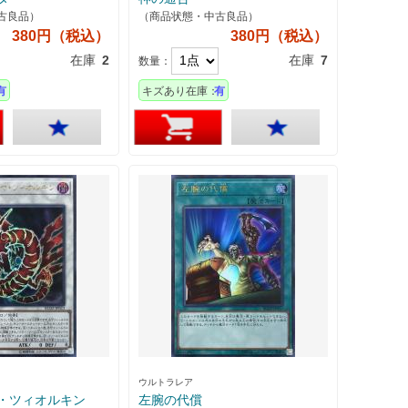
古良品）
（商品状態・中古良品）
380円（税込）
380円（税込）
在庫
2
在庫
7
数量：
有
キズあり在庫：
有
ウルトラレア
・ツィオルキン
左腕の代償