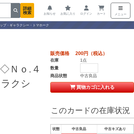
詳細
検索
お知らせ
お気に入り
ログイン
カート
メニュー
シップ・ギャラクシー・トマホーク
販売価格 200円（税込）
在庫
1点
◇Ｎｏ.４
数量
商品状態
中古良品
ャラクシ
買物カゴに入れる
このカードの在庫状況
状態
中古良品
中古キズあり