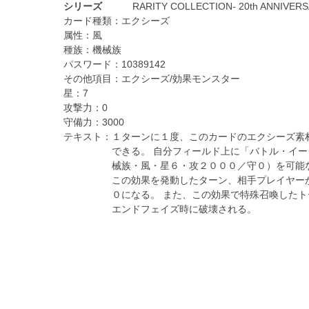
シリーズ
RARITY COLLECTION- 20th ANNIVERS
カード種類：
エクシーズ
属性：
風
種族：
機械族
パスワード：
10389142
その他項目：
エクシーズ/効果モンスター
星：
7
攻撃力：
0
守備力：
3000
テキスト：
１ターンに１度、このカードのエクシーズ素
できる。 自分フィールド上に「バトル・イ
械族・風・星６・攻２０００／守０）を可能
この効果を発動したターン、相手プレイヤー
０になる。 また、この効果で特殊召喚した
エンドフェイズ時に破壊される。