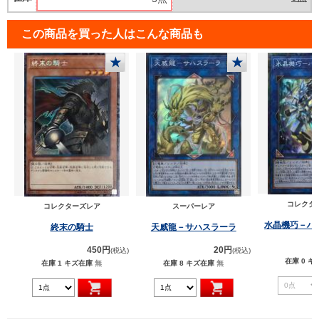
この商品を買った人はこんな商品も
★
★
コレクタ
コレクターズレア
スーパーレア
水晶機巧－ハ
終末の騎士
天威龍－サハスラーラ
450円
20円
(税込)
(税込)
在庫 0
キ
在庫 1
キズ在庫
無
在庫 8
キズ在庫
無