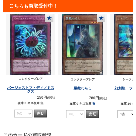
こちらも買取受付中！
★
★
コレクターズレア
コレクターズレア
シークレ
バージェストマ・ディノミス
屋敷わらし
幻創龍 フ
クス
150円
780円
(税込)
(税込)
在庫 0
キズ在庫
無
在庫 0
キズ在庫
有
在庫 10
キ
このカードの買取状況