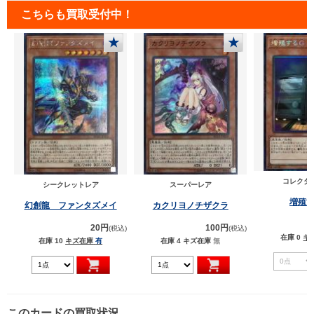
こちらも買取受付中！
★
★
コレクタ
シークレットレア
スーパーレア
増殖
幻創龍 ファンタズメイ
カクリヨノチザクラ
20円
100円
(税込)
(税込)
在庫 0
キ
在庫 10
キズ在庫
有
在庫 4
キズ在庫
無
このカードの買取状況