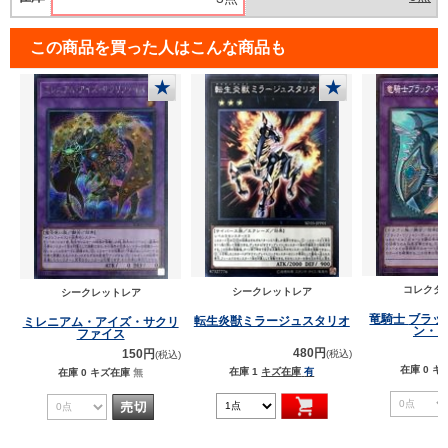
この商品を買った人はこんな商品も
★
★
コレクタ
シークレットレア
シークレットレア
竜騎士 ブラック・マジシャ
転生炎獣ミラージュスタリオ
ミレニアム・アイズ・サクリ
ン・
ファイス
480円
150円
(税込)
(税込)
在庫 0
キ
在庫 1
キズ在庫
有
在庫 0
キズ在庫
無