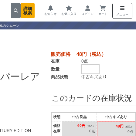
詳細
検索
お知らせ
お気に入り
ログイン
カート
メニュー
風のシムーン
販売価格 48円（税込）
在庫
0点
数量
ーパーレア
商品状態
中古キズあり
このカードの在庫状況
状態
中古良品
中古キズあり
価格
60円
48円
（税込）
（税込）
TURY EDITION -
在庫
0点
0点