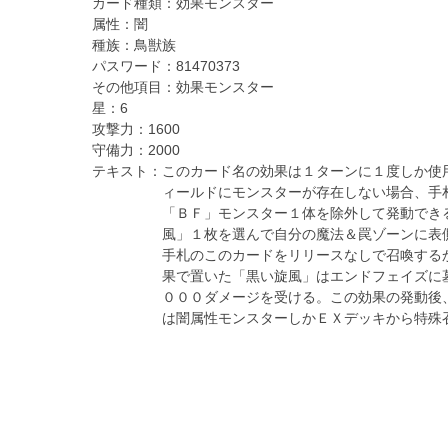
カード種類：
効果モンスター
属性：
闇
種族：
鳥獣族
パスワード：
81470373
その他項目：
効果モンスター
星：
6
攻撃力：
1600
守備力：
2000
テキスト：
このカード名の効果は１ターンに１度しか使
ィールドにモンスターが存在しない場合、手
「ＢＦ」モンスター１体を除外して発動でき
風」１枚を選んで自分の魔法＆罠ゾーンに表
手札のこのカードをリリースなしで召喚する
果で置いた「黒い旋風」はエンドフェイズに
０００ダメージを受ける。この効果の発動後
は闇属性モンスターしかＥＸデッキから特殊