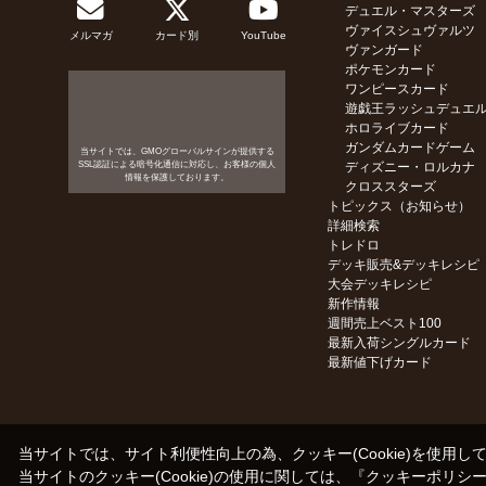
デュエル・マスターズ
ヴァイスシュヴァルツ
メルマガ
カード別
YouTube
ヴァンガード
ポケモンカード
ワンピースカード
遊戯王ラッシュデュエ
ホロライブカード
ガンダムカードゲーム
当サイトでは、GMOグローバルサインが提供する
SSL認証による暗号化通信に対応し、お客様の個人
ディズニー・ロルカナ
情報を保護しております。
クロススターズ
トピックス（お知らせ）
詳細検索
トレドロ
デッキ販売&デッキレシピ
大会デッキレシピ
新作情報
週間売上ベスト100
最新入荷シングルカード
最新値下げカード
当サイトでは、サイト利便性向上の為、クッキー(Cookie)を使用し
当サイトのクッキー(Cookie)の使用に関しては、『
クッキーポリシ