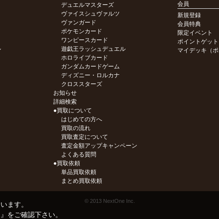
会員
デュエルマスターズ
ヴァイスシュヴァルツ
新規登録
ヴァンガード
会員特典
ポケモンカード
限定イベント
ワンピースカード
ポイントゲット
ル
遊戯王ラッシュデュエル
マイデッキ（ポ
ホロライブカード
ガンダムカードゲーム
ディズニー・ロルカナ
クロススターズ
お知らせ
詳細検索
●買取について
はじめての方へ
買取の流れ
買取査定について
査定金額アップキャンペーン
よくある質問
●買取依頼
単品買取依頼
まとめ買取依頼
© 2013 NextOne Inc.
ています。
ー
』をご確認下さい。