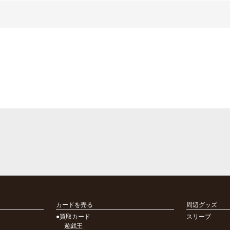
カードを売る
周辺グッズ
●買取カード
スリーブ
遊戯王