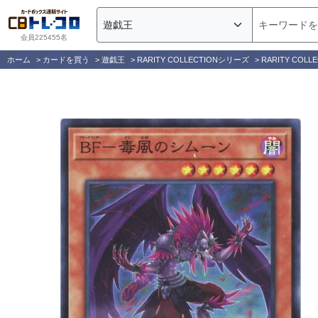
会員225455名
ホーム
>
カードを買う
>
遊戯王
>
RARITY COLLECTIONシリーズ
>
RARITY COLLE