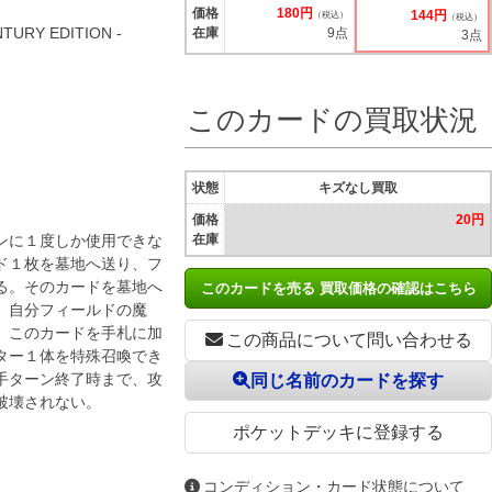
価格
180円
144円
（税込）
（税込）
TURY EDITION -
在庫
9点
3点
このカードの買取状況
状態
キズなし買取
価格
20円
ンに１度しか使用できな
在庫
ド１枚を墓地へ送り、フ
る。そのカードを墓地へ
このカードを売る 買取価格の確認はこちら
、自分フィールドの魔
。このカードを手札に加
この商品について問い合わせる
ター１体を特殊召喚でき
手ターン終了時まで、攻
同じ名前のカードを探す
破壊されない。
ポケットデッキに登録する
コンディション・カード状態について