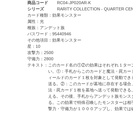
商品コード
RC04-JP020AR-K
シリーズ
RARITY COLLECTION - QUARTER CEN
カード種類：
効果モンスター
属性：
光
種族：
アンデット族
パスワード：
95440946
その他項目：
効果モンスター
星：
10
攻撃力：
2500
守備力：
2800
テキスト：
このカード名の①②の効果はそれぞれ１ター
い。①：手札からこのカードと魔法・罠カー
ィールドのカード１枚を対象として発動でき
送る。②：このカードが墓地に存在する場合
法・罠カード１枚を墓地へ送って発動できる
える。その後、手札からアンデット族モンス
る。この効果で特殊召喚したモンスターは相
撃力・守備力が１０００アップし、効果では