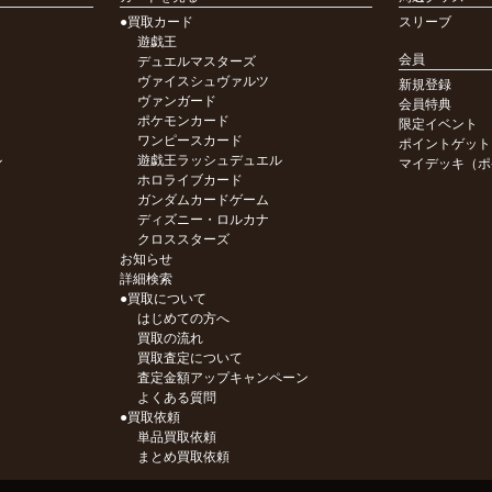
●買取カード
スリーブ
遊戯王
会員
デュエルマスターズ
ヴァイスシュヴァルツ
新規登録
ヴァンガード
会員特典
ポケモンカード
限定イベント
ワンピースカード
ポイントゲット
ル
遊戯王ラッシュデュエル
マイデッキ（ポ
ホロライブカード
ガンダムカードゲーム
ディズニー・ロルカナ
クロススターズ
お知らせ
詳細検索
●買取について
はじめての方へ
買取の流れ
買取査定について
査定金額アップキャンペーン
よくある質問
●買取依頼
単品買取依頼
まとめ買取依頼