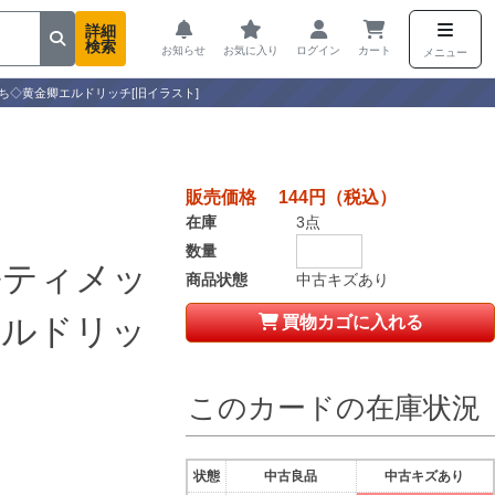
詳細
検索
お知らせ
お気に入り
ログイン
カート
メニュー
ち◇黄金卿エルドリッチ[旧イラスト]
販売価格 144円（税込）
在庫
3点
数量
ルティメッ
商品状態
中古キズあり
エルドリッ
買物カゴに入れる
このカードの在庫状況
状態
中古良品
中古キズあり