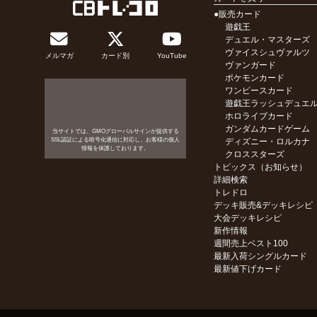
●販売カード
遊戯王
デュエル・マスターズ
ヴァイスシュヴァルツ
メルマガ
カード別
YouTube
ヴァンガード
ポケモンカード
ワンピースカード
遊戯王ラッシュデュエ
ホロライブカード
ガンダムカードゲーム
当サイトでは、GMOグローバルサインが提供する
SSL認証による暗号化通信に対応し、お客様の個人
ディズニー・ロルカナ
情報を保護しております。
クロススターズ
トピックス（お知らせ）
詳細検索
トレドロ
デッキ販売&デッキレシピ
大会デッキレシピ
新作情報
週間売上ベスト100
最新入荷シングルカード
最新値下げカード