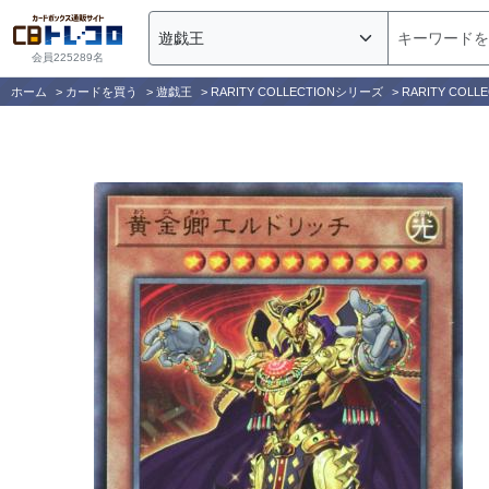
会員225289名
ホーム
>
カードを買う
>
遊戯王
>
RARITY COLLECTIONシリーズ
>
RARITY COLLE