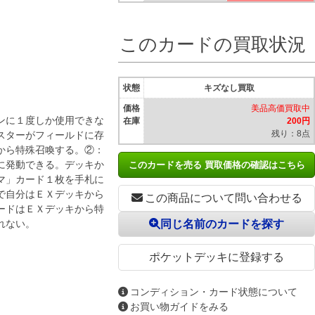
このカードの買取状況
状態
キズなし買取
価格
美品高価買取中
ンに１度しか使用できな
在庫
200円
残り：8点
スターがフィールドに存
から特殊召喚する。②：
に発動できる。デッキか
このカードを売る 買取価格の確認はこちら
マ」カード１枚を手札に
で自分はＥＸデッキから
この商品について問い合わせる
ードはＥＸデッキから特
れない。
同じ名前のカードを探す
ポケットデッキに登録する
コンディション・カード状態について
お買い物ガイドをみる