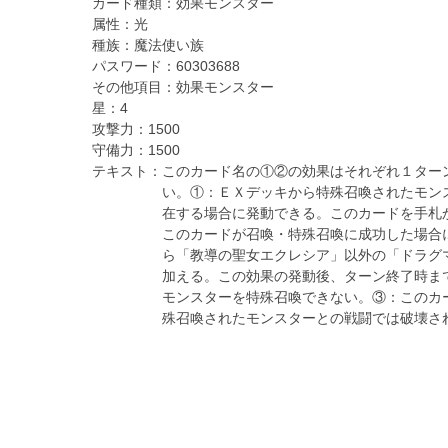
カード種類：
効果モンスター
属性：
光
種族：
魔法使い族
パスワード：
60303688
その他項目：
効果モンスター
星：
4
攻撃力：
1500
守備力：
1500
テキスト：
このカード名の①②の効果はそれぞれ１ター
い。①：ＥＸデッキから特殊召喚されたモン
在する場合に発動できる。このカードを手札
このカードが召喚・特殊召喚に成功した場合
ら「教導の聖女エクレシア」以外の「ドラグ
加える。この効果の発動後、ターン終了時ま
モンスターを特殊召喚できない。③：このカ
殊召喚されたモンスターとの戦闘では破壊さ