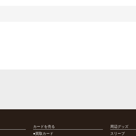
カードを売る
周辺グッズ
●買取カード
スリーブ