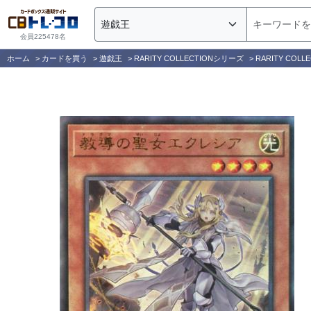
会員225478名
ホーム
>
カードを買う
>
遊戯王
>
RARITY COLLECTIONシリーズ
>
RARITY COLLE