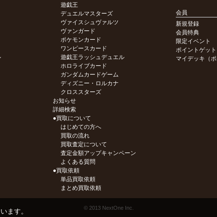
遊戯王
会員
デュエルマスターズ
ヴァイスシュヴァルツ
新規登録
ヴァンガード
会員特典
ポケモンカード
限定イベント
ワンピースカード
ポイントゲット
ル
遊戯王ラッシュデュエル
マイデッキ（ポ
ホロライブカード
ガンダムカードゲーム
ディズニー・ロルカナ
クロススターズ
お知らせ
詳細検索
●買取について
はじめての方へ
買取の流れ
買取査定について
査定金額アップキャンペーン
よくある質問
●買取依頼
単品買取依頼
まとめ買取依頼
© 2013 NextOne Inc.
ています。