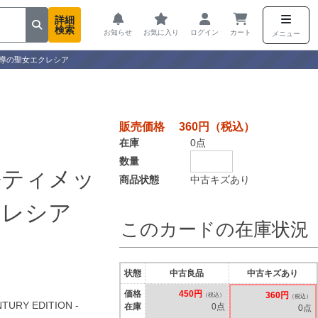
詳細
検索
お知らせ
お気に入り
ログイン
カート
メニュー
導の聖女エクレシア
販売価格 360円（税込）
在庫
0点
数量
ルティメッ
商品状態
中古キズあり
クレシア
このカードの在庫状況
状態
中古良品
中古キズあり
価格
450円
360円
（税込）
（税込）
TURY EDITION -
在庫
0点
0点