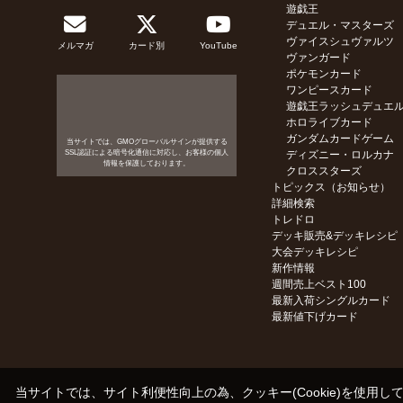
遊戯王
デュエル・マスターズ
ヴァイスシュヴァルツ
メルマガ
カード別
YouTube
ヴァンガード
ポケモンカード
ワンピースカード
遊戯王ラッシュデュエ
ホロライブカード
ガンダムカードゲーム
当サイトでは、GMOグローバルサインが提供する
SSL認証による暗号化通信に対応し、お客様の個人
ディズニー・ロルカナ
情報を保護しております。
クロススターズ
トピックス（お知らせ）
詳細検索
トレドロ
デッキ販売&デッキレシピ
大会デッキレシピ
新作情報
週間売上ベスト100
最新入荷シングルカード
最新値下げカード
当サイトでは、サイト利便性向上の為、クッキー(Cookie)を使用し