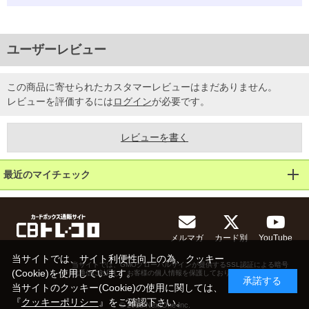
ユーザーレビュー
この商品に寄せられたカスタマーレビューはまだありません。
レビューを評価するには
ログイン
が必要です。
レビューを書く
最近のマイチェック
メルマガ
カード別
YouTube
当サイトでは、サイト利便性向上の為、クッキー
当サイトでは、GMOグローバルサインが提供するSSL認証による暗号
(Cookie)を使用しています。
化通信に対応し、お客様の個人情報を保護しております。
承諾する
当サイトのクッキー(Cookie)の使用に関しては、
『
クッキーポリシー
』をご確認下さい。
© 2013 NextOne Inc.