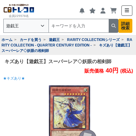
会員225578名
詳細
検索
ホーム
カードを買う
遊戯王
RARITY COLLECTIONシリーズ
RA
RITY COLLECTION - QUARTER CENTURY EDITION -
キズあり【遊戯王】
スーパーレア◇妖眼の相剣師
キズあり【遊戯王】スーパーレア◇妖眼の相剣師
40円
販売価格
(税込)
★キズあり★