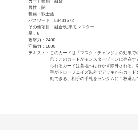
カード種類：
融合
属性：
闇
種族：
戦士族
パスワード：
58481572
その他項目：
融合/効果モンスター
星：
6
攻撃力：
2400
守備力：
1800
テキスト：
このカードは「マスク・チェンジ」の効果で
①：このカードがモンスターゾーンに存在す
られるカードは墓地へは行かず除外される。
手がドローフェイズ以外でデッキからカード
動できる。相手の手札をランダムに１枚選ん