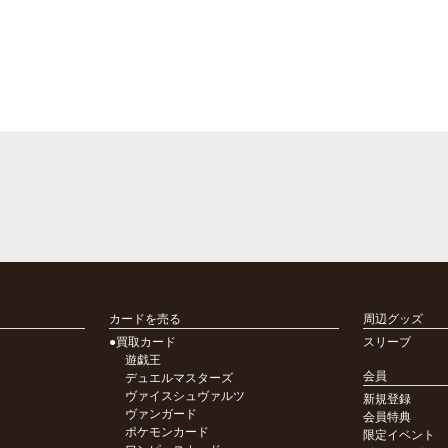
カードを売る
周辺グッズ
●買取カード
スリーブ
遊戯王
会員
デュエルマスターズ
ヴァイスシュヴァルツ
新規登録
ヴァンガード
会員特典
ポケモンカード
限定イベント