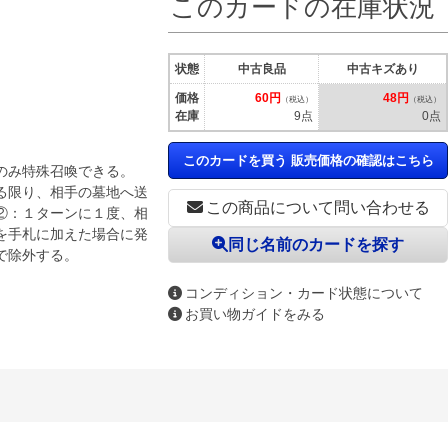
このカードの在庫状況
状態
中古良品
中古キズあり
価格
60円
48円
（税込）
（税込）
在庫
9点
0点
このカードを買う 販売価格の確認はこちら
のみ特殊召喚できる。
る限り、相手の墓地へ送
この商品について問い合わせる
②：１ターンに１度、相
を手札に加えた場合に発
同じ名前のカードを探す
で除外する。
コンディション・カード状態について
お買い物ガイドをみる