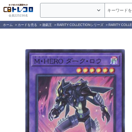
会員225236名
ホーム
>
カードを売る
>
遊戯王
>
RARITY COLLECTIONシリーズ
>
RARITY COLLE