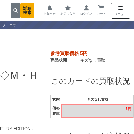
詳細
検索
お知らせ
お気に入り
ログイン
カート
メニュー
ーク・ロウ
参考買取価格 5円
商品状態
キズなし買取
◇Ｍ・Ｈ
このカードの買取状況
状態
キズなし買取
価格
5円
在庫
TURY EDITION -