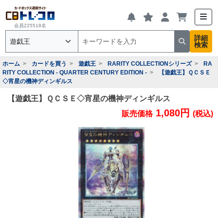
会員225518名
詳細
検索
ホーム
カードを買う
遊戯王
RARITY COLLECTIONシリーズ
RA
RITY COLLECTION - QUARTER CENTURY EDITION -
【遊戯王】ＱＣＳＥ
◇宵星の機神ディンギルス
【遊戯王】ＱＣＳＥ◇宵星の機神ディンギルス
1,080円
販売価格
(税込)