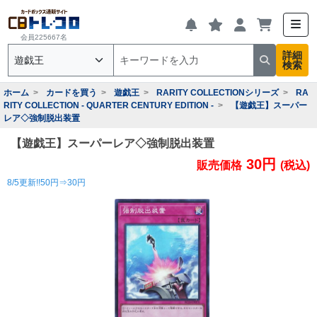
会員225667名
詳細
検索
ホーム
カードを買う
遊戯王
RARITY COLLECTIONシリーズ
RA
RITY COLLECTION - QUARTER CENTURY EDITION -
【遊戯王】スーパー
レア◇強制脱出装置
【遊戯王】スーパーレア◇強制脱出装置
30円
販売価格
(税込)
8/5更新!!50円⇒30円