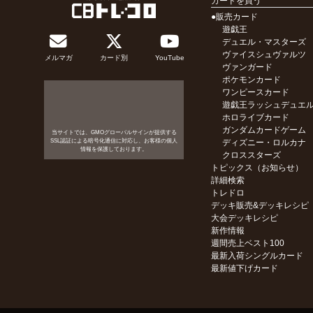
カードを買う
●販売カード
遊戯王
デュエル・マスターズ
ヴァイスシュヴァルツ
メルマガ
カード別
YouTube
ヴァンガード
ポケモンカード
ワンピースカード
遊戯王ラッシュデュエ
ホロライブカード
ガンダムカードゲーム
当サイトでは、GMOグローバルサインが提供する
SSL認証による暗号化通信に対応し、お客様の個人
ディズニー・ロルカナ
情報を保護しております。
クロススターズ
トピックス（お知らせ）
詳細検索
トレドロ
デッキ販売&デッキレシピ
大会デッキレシピ
新作情報
週間売上ベスト100
最新入荷シングルカード
最新値下げカード