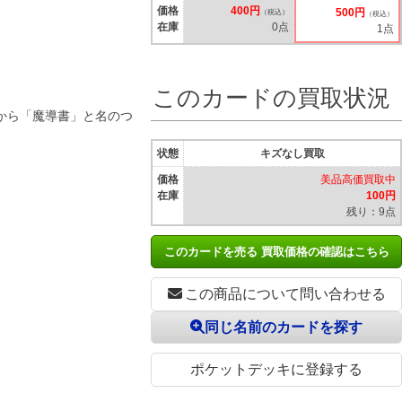
価格
400円
500円
（税込）
（税込）
在庫
0点
1点
このカードの買取状況
から「魔導書」と名のつ
状態
キズなし買取
価格
美品高価買取中
在庫
100円
残り：9点
このカードを売る 買取価格の確認はこちら
この商品について問い合わせる
同じ名前のカードを探す
ポケットデッキに登録する