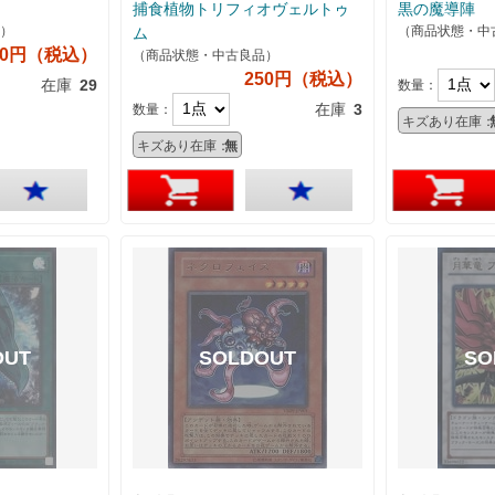
捕食植物トリフィオヴェルトゥ
黒の魔導陣
）
（商品状態・中
ム
20円（税込）
（商品状態・中古良品）
250円（税込）
在庫
29
数量：
在庫
3
数量：
キズあり在庫：
キズあり在庫：
無