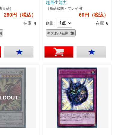
超再生能力
古良品）
（商品状態・プレイ用）
280円（税込）
60円（税込）
在庫
4
在庫
6
数量：
無
キズあり在庫：
無