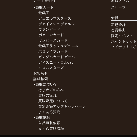
カードを売る
周辺グッズ
●買取カード
スリーブ
遊戯王
会員
デュエルマスターズ
ヴァイスシュヴァルツ
新規登録
ヴァンガード
会員特典
ポケモンカード
限定イベント
ワンピースカード
ポイントゲット
ル
遊戯王ラッシュデュエル
マイデッキ（ポ
ホロライブカード
ガンダムカードゲーム
ディズニー・ロルカナ
クロススターズ
お知らせ
詳細検索
●買取について
はじめての方へ
買取の流れ
買取査定について
査定金額アップキャンペーン
よくある質問
●買取依頼
単品買取依頼
まとめ買取依頼