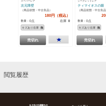
スーパーレア
シークレットレア
次元障壁
ティマイオスの眼
（商品状態・中古良品）
（商品状態・中古良品
180円（税込）
2
0点
在庫
0
0点
数量：
数量：
キズあり在庫：
無
キズあり在庫：
無
売切れ
売切れ
閲覧履歴