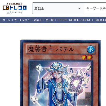
会員225434名
ホーム
>
カードを買う
>
遊戯王
>
第８期
>
RETURN OF THE DUELIST
>
【遊戯王