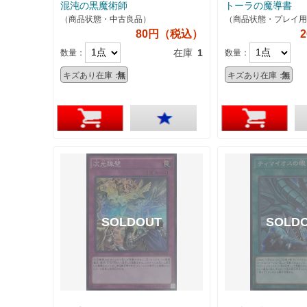
混沌の黒魔術師
トーラの魔導書
（商品状態・中古良品）
（商品状態・プレイ用
80円（税込）
在庫
1
数量：
数量：
キズあり在庫：
無
キズあり在庫：
無