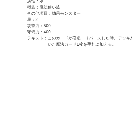
属性：
水
種族：
魔法使い族
その他項目：
効果モンスター
星：
2
攻撃力：
500
守備力：
400
テキスト：
このカードが召喚・リバースした時、デッキ
いた魔法カード1枚を手札に加える。