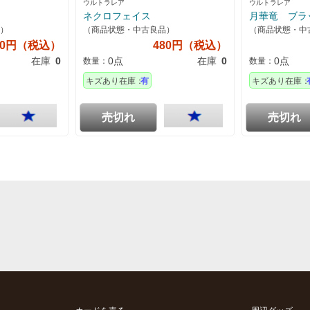
ウルトラレア
ウルトラレア
ネクロフェイス
月華竜 ブラ
）
（商品状態・中古良品）
（商品状態・中
00円（税込）
480円（税込）
在庫
0
0点
在庫
0
0点
数量：
数量：
キズあり在庫：
有
キズあり在庫：
売切れ
売切れ