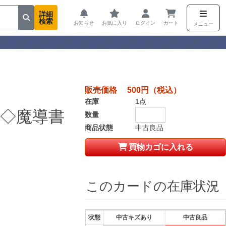
詳細
検索
お知らせ
お気に入り
ログイン
カート
メニュー
販売価格 500円（税込）
在庫
1点
◇魔導書
数量
商品状態
中古良品
買物カゴに入れる
このカードの在庫状況
状態
中古キズあり
中古良品