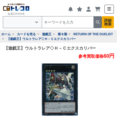
会員225348名
詳細
検索
ホーム
カードを売る
遊戯王
第８期
RETURN OF THE DUELIST
【遊戯王】ウルトラレア◇Ｈ－Ｃエクスカリバー
【遊戯王】ウルトラレア◇Ｈ－Ｃエクスカリバー
60円
参考買取価格