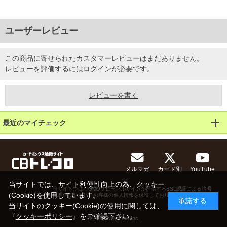
ユーザーレビュー
この商品に寄せられたカスタマーレビューはまだありません。
レビューを評価するには
ログイン
が必要です。
レビューを書く
最近のマイチェック
メルマガ
カード別
YouTube
当サイトでは、サイト利便性向上の為、クッキー
当サイトでは、GMOグローバルサインが提供するSSL認証による暗号
(Cookie)を使用しています。
化通信に対応し、お客様の個人情報を保護しております。
承諾する
当サイトのクッキー(Cookie)の使用に関しては、
『
クッキーポリシー
』をご確認下さい。
© 2013 NextOne Inc.