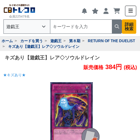
会員225478名
詳細
検索
ホーム
カードを買う
遊戯王
第８期
RETURN OF THE DUELIST
キズあり【遊戯王】レア◇ソウルドレイン
キズあり【遊戯王】レア◇ソウルドレイン
384円
販売価格
(税込)
★キズあり★