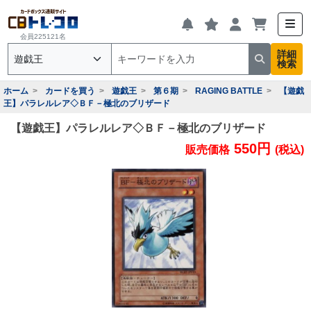
会員225121名
詳細
検索
ホーム
カードを買う
遊戯王
第６期
RAGING BATTLE
【遊戯
王】パラレルレア◇ＢＦ－極北のブリザード
【遊戯王】パラレルレア◇ＢＦ－極北のブリザード
550円
販売価格
(税込)