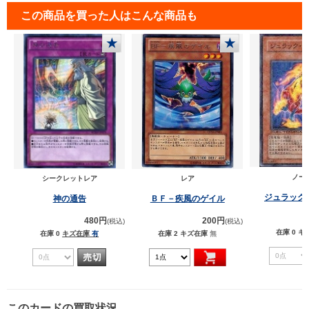
この商品を買った人はこんな商品も
★
★
ノー
シークレットレア
レア
ジュラック
神の通告
ＢＦ－疾風のゲイル
480円
200円
(税込)
(税込)
在庫 0
キ
在庫 0
キズ在庫
有
在庫 2
キズ在庫
無
このカードの買取状況