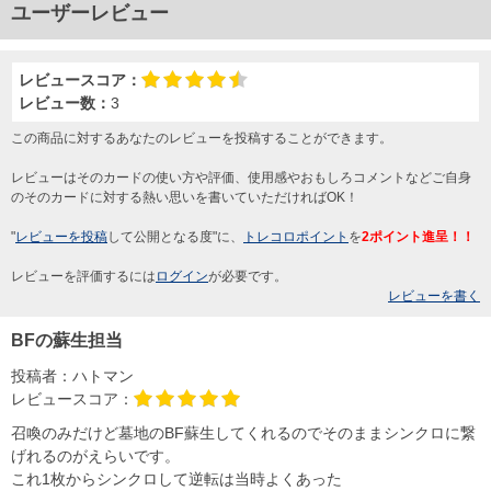
ユーザーレビュー
レビュースコア：
レビュー数：
3
この商品に対するあなたのレビューを投稿することができます。
レビューはそのカードの使い方や評価、使用感やおもしろコメントなどご自身
のそのカードに対する熱い思いを書いていただければOK！
"
レビューを投稿
して公開となる度"に、
トレコロポイント
を
2ポイント進呈！！
レビューを評価するには
ログイン
が必要です。
レビューを書く
BFの蘇生担当
投稿者：
ハトマン
レビュースコア：
召喚のみだけど墓地のBF蘇生してくれるのでそのままシンクロに繋
げれるのがえらいです。
これ1枚からシンクロして逆転は当時よくあった