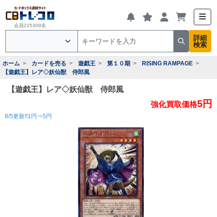
会員225309名
詳細
検索
ホーム
カードを売る
遊戯王
第１０期
RISING RAMPAGE
【遊戯王】レア◇妖仙獣 侍郎風
【遊戯王】レア◇妖仙獣 侍郎風
5円
強化買取価格
8/5更新!!1円⇒5円