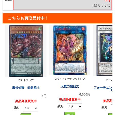
5円
残り：5点
こちらも買取受付中！
２０ｔｈシークレットレア
スーパ
ウルトラレア
天威の龍仙女
フォーチュン
魔妖仙獣 独眼群主
リ
6,500円
5円
美品高価買取中
美品高
美品高価買取中
残り
残り
残り