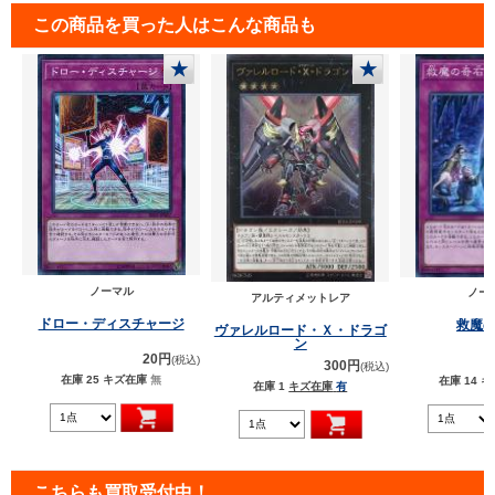
この商品を買った人はこんな商品も
★
★
ノーマル
ノー
アルティメットレア
ドロー・ディスチャージ
救魔
ヴァレルロード・Ｘ・ドラゴ
ン
20円
(税込)
300円
(税込)
在庫 25
キズ在庫
無
在庫 14
キ
在庫 1
キズ在庫
有
こちらも買取受付中！