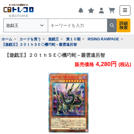
会員225186名
詳細
検索
ホーム
カードを買う
遊戯王
第１０期
RISING RAMPAGE
【遊戯王】２０ｔｈＳＥ◇機巧蛇－叢雲遠呂智
【遊戯王】２０ｔｈＳＥ◇機巧蛇－叢雲遠呂智
4,280円
販売価格
(税込)