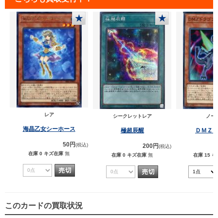
★
★
レア
シークレットレア
ノー
海晶乙女シーホース
極超辰醒
ＤＭＺ
50円
(税込)
200円
(税込)
在庫 0
キズ在庫
無
在庫 0
キズ在庫
無
在庫 15
キ
このカードの買取状況