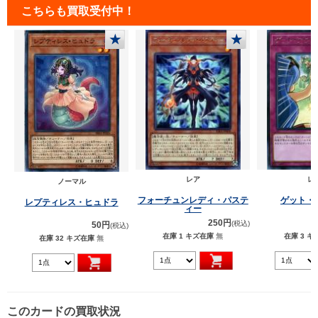
こちらも買取受付中！
★
★
レア
レ
ノーマル
フォーチュンレディ・パステ
ゲット・
レプティレス・ヒュドラ
ィー
250円
(税込)
50円
(税込)
在庫 1
キズ在庫
無
在庫 3
キ
在庫 32
キズ在庫
無
このカードの買取状況