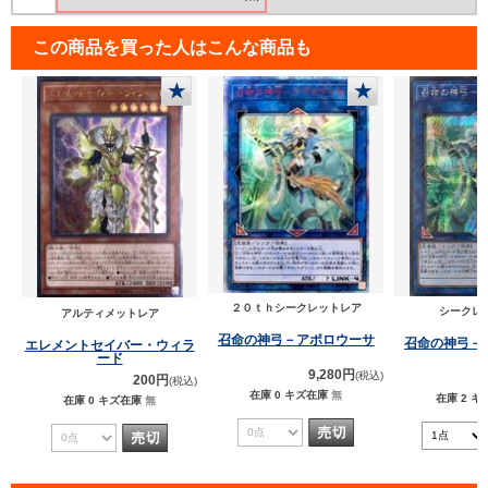
この商品を買った人はこんな商品も
★
★
２０ｔｈシークレットレア
シークレ
アルティメットレア
召命の神弓－アポロウーサ
召命の神弓－
エレメントセイバー・ウィラ
ード
9,280円
(税込)
200円
(税込)
在庫 0
キズ在庫
無
在庫 2
キ
在庫 0
キズ在庫
無