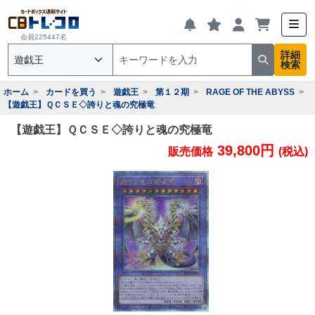
会員225447名
詳細
検索
ホーム
カードを買う
遊戯王
第１２期
RAGE OF THE ABYSS
【遊戯王】ＱＣＳＥ◇誇りと魂の究極竜
【遊戯王】ＱＣＳＥ◇誇りと魂の究極竜
39,800円
販売価格
(税込)