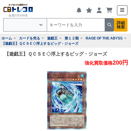
会員225140名
詳細
検索
ホーム
カードを売る
遊戯王
第１２期
RAGE OF THE ABYSS
【遊戯王】ＱＣＳＥ◇浮上するビッグ・ジョーズ
【遊戯王】ＱＣＳＥ◇浮上するビッグ・ジョーズ
200円
強化買取価格