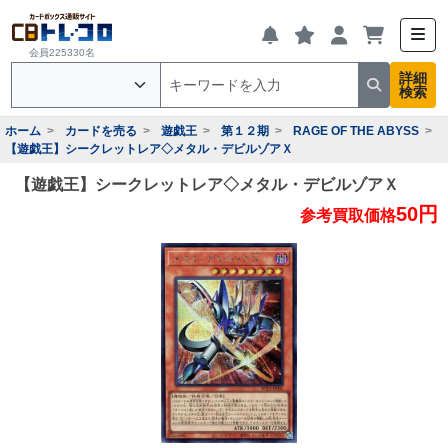
会員225330名
詳細
検索
ホーム
カードを売る
遊戯王
第１２期
RAGE OF THE ABYSS
【遊戯王】シークレットレア◇メタル・デビルゾアＸ
【遊戯王】シークレットレア◇メタル・デビルゾアＸ
50円
参考買取価格