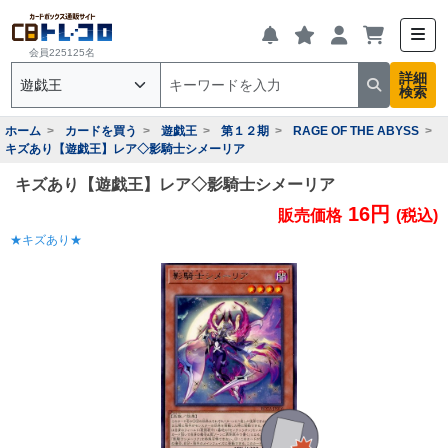
会員225125名
詳細
検索
ホーム
カードを買う
遊戯王
第１２期
RAGE OF THE ABYSS
キズあり【遊戯王】レア◇影騎士シメーリア
キズあり【遊戯王】レア◇影騎士シメーリア
16円
販売価格
(税込)
★キズあり★