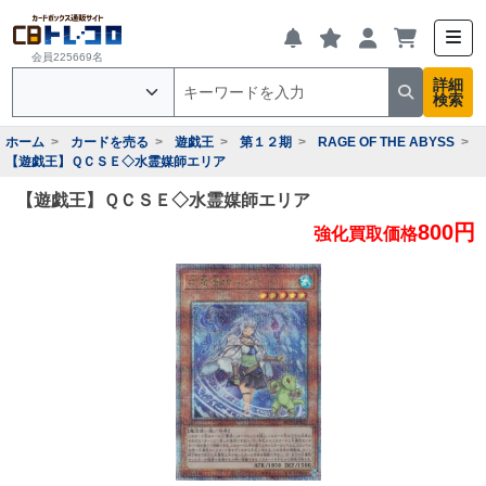
会員225669名
詳細
検索
ホーム
カードを売る
遊戯王
第１２期
RAGE OF THE ABYSS
【遊戯王】ＱＣＳＥ◇水霊媒師エリア
【遊戯王】ＱＣＳＥ◇水霊媒師エリア
800円
強化買取価格